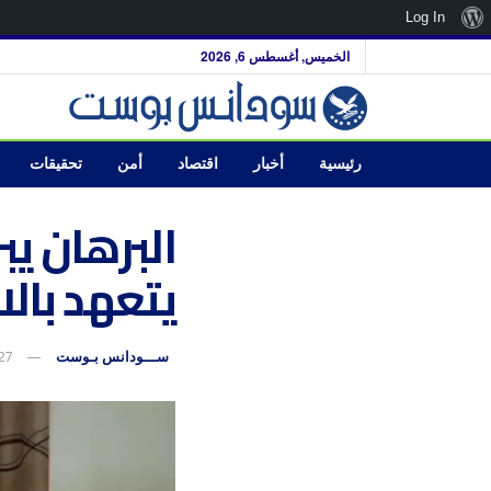
نبذة
Log In
عن
الخميس, أغسطس 6, 2026
ووردبريس
رئيسية
أخبار
اقتصاد
أمن
تحقيقات
البرهان ي
يتعهد بالا
ســـودانس بـوست
27 أكتوبر، 5