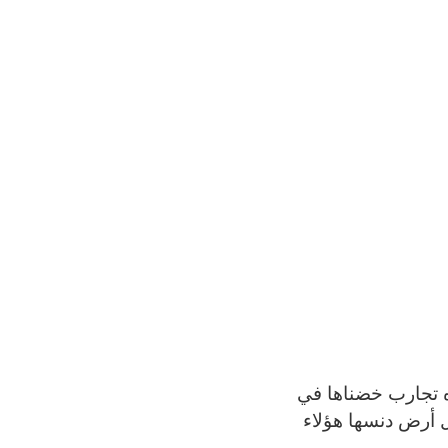
ذه تجارب خضناها في
ل أرض دنسها هؤلاء