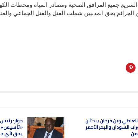
لسريع جميع المرافق الصحية ومصادر المياه ومحطات الكهر
الجرائم بحق المدنيين شملت القتل والقتل الجماعي والعن
العاطي وبن فرحان يبحثان
حوار: رئيس
ات السودان والبحر الأحمر
«تأسيس» إد
من
يحق لأي جه