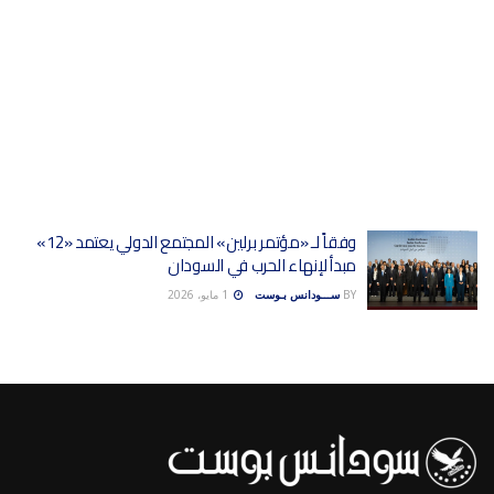
وفقاً لـ «مؤتمر برلين» المجتمع الدولي يعتمد «12»
مبدأ لإنهاء الحرب في السودان
BY
ســـودانس بـوست
1 مايو، 2026