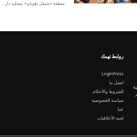
منطقة «شنقل طوباي» بمحلية دار ...
روابط تهمك
LoginPress
اتصل بنا
ية
الشروط والأحكام
ر
سياسة الخصوصية
عننا
لجنة الأخلاقيات