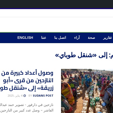
تقارير
صحة
آراء
اتصل بنا
عننا
ENGLISH
:
إلى «شنقل طوباي»
وصول أعداد كبيرة من
النازحين من قرى «أبو
زريقة» إلى «شنقل طو
SUDANS POST
BY
4 يناير، 2025
نازحين في دارفور - تصوير حمد عبدال
الفاشر – وصل عدد كبير من النازحين 