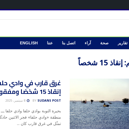
تقارير
صحة
آراء
اتصل بنا
عننا
ENGLISH
:
إنقاذ 15 شخصاً
غرق قارب في وادي حلفا
إنقاذ 15 شخصًا ومفقودان
SUDANS POST
BY
8 سبتمبر، 2025
بحيرة النوبة بوادي حلفا وادي حلفا ــ
منطقة «وادي حلفا» فجر الاثنين حادثًا 
تمثّل في غرق قارب كان ...