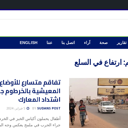
تقارير
صحة
آراء
اتصل بنا
عننا
ENGLISH
:
ارتفاع في السلع
تفاقم متسارع للأوضاع
المعيشية بالخرطوم جر
اشتداد المعارك
SUDANS POST
BY
5 فبراير، 2024
أطفال يحملون أكياس الخبز في الخر
جراء الحرب في ملمح يعكس وجه المع