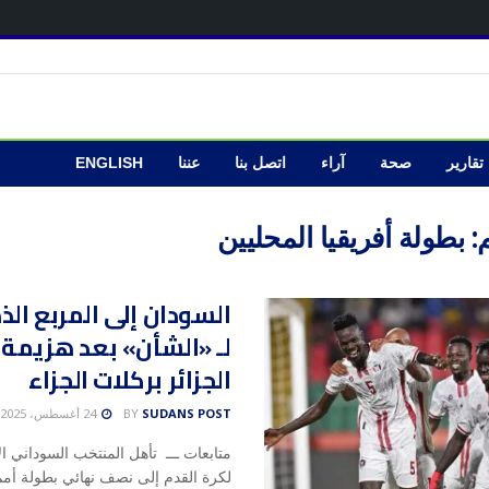
تقارير
صحة
آراء
اتصل بنا
عننا
ENGLISH
:
بطولة أفريقيا المحليين
السودان إلى المربع ال
لـ «الشأن» بعد هزيمة
الجزائر بركلات الجزاء
SUDANS POST
BY
24 أغسطس، 2025
متابعات ـــ تأهل المنتخب السوداني ال
لكرة القدم إلى نصف نهائي بطولة أمم 