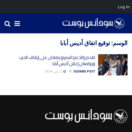
Log In
الوسم:
توقيع اتفاق أديس أبابا
تقدم والدعم السريع يتفقان على إيقاف الحرب
ويوقعان إعلان أديس أبابا
SUDANS POST
BY
2 يناير، 2024