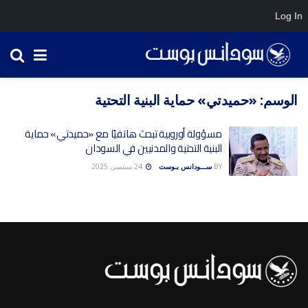
Log In
الوسم:
«حميدتي» حماية البنية التحتية
مسؤولة أوروبية تبحث هاتفيًا مع «حميدتي» حماية
البنية التحتية والمدنيين في السودان
BY
ســـودانس بـوست
24 سبتمبر، 2025