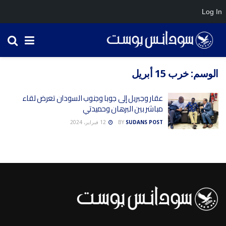
Log In
الوسم:
خرب 15 أبريل
عقار وجبريل إلى جوبا وجنوب السودان تعرض لقاء
مباشر بين البرهان وحميدتي
SUDANS POST
BY
12 فبراير، 2024