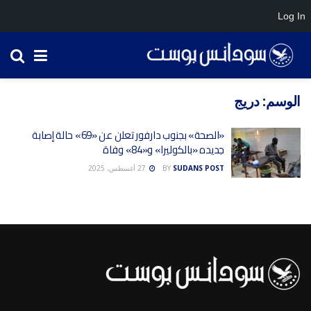
Log In
الوسم:
دريج
«الصحة» بجنوب دارفور تعلن عن «69» حالة إصابة
جديده «بالكوليرا» و«84» وفاة
SUDANS POST
BY
27 أغسطس، 2025