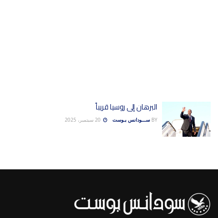
البرهان إلى روسيا قريباً
BY
ســـودانس بـوست
20 سبتمبر، 2025