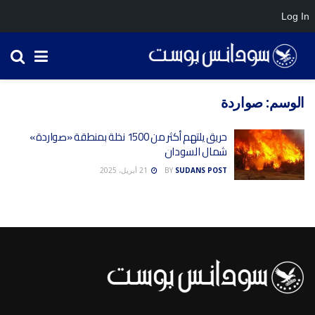
Log In
الوسم:
صواردة
حريق يلتهم أكثر من 1500 نخلة بمنطقة «صواردة»
شمال السودان
SUDANS POST
BY
21 أبريل، 2025