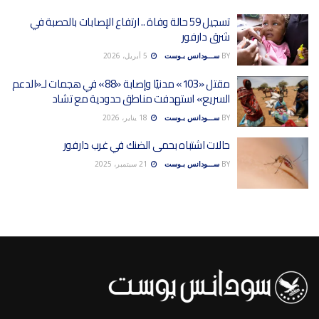
تسجيل 59 حالة وفاة .. ارتفاع الإصابات بالحصبة في
شرق دارفور
BY
ســـودانس بـوست
5 أبريل، 2026
مقتل «103» مدنيًا وإصابة «88» في هجمات لـ«الدعم
السريع» استهدفت مناطق حدودية مع تشاد
BY
ســـودانس بـوست
18 يناير، 2026
حالات اشتباه بحمى الضنك في غرب دارفور
BY
ســـودانس بـوست
21 سبتمبر، 2025