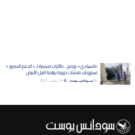
«السيادي» يوضح .. طائرات مسيرة لـ « الدعم السريع »
تستهدف منشآت حيوية بولاية النيل الأبيض
BY
ســـودانس بـوست
14 سبتمبر، 2025