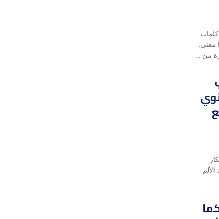
 كلمات
 معنى.
ة من ...
نوي
ع
كار
الألم
كما