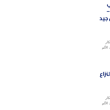
ي
–
جيد
كار
الألم
نزاع
كار
الألم