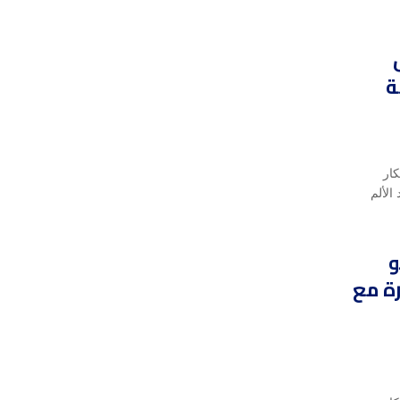
ة
كار
الألم
و
ة مع