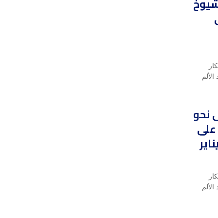
شيوخ
كار
الألم
 نحو
على
ناير
كار
الألم