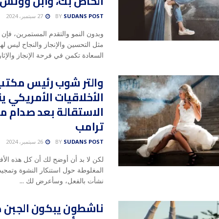
الخاص بك، وأبل ووتش
SUDANS POST
BY
27 سبتمبر، 2024
وبدون النمو والتقدم المستمرين، فإن
مثل التحسين والإنجاز والنجاح ليس لها
السعادة تكمن في فرحة الإنجاز والإثار
والتر شوب رئيس مكتب
الأخلاقيات الأمريكي ي
الاستقالة بعد صدام م
ترامب
SUDANS POST
BY
26 سبتمبر، 2024
لكن لا بد أن أوضح لك أن كل هذه الأف
المغلوطة حول استنكار النشوة وتمجيد 
نشأت بالفعل، وسأعرض لك ...
ناشطون يبكون الجبن 