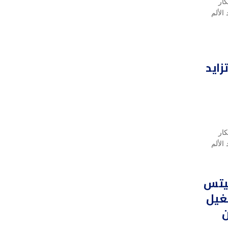
كار
الألم
ايد
كار
الألم
غيتس
غيل
ن