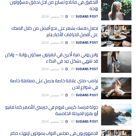
التحقيق في مانادو تسارع من أجل تحقق مسؤولون
زوجه
SUDANS POST
BY
23 سبتمبر، 2024
تجعل نفسك يشعر على نحو أفضل من خلال الضحك
على أفضل الخرافات الأخبار يناير
SUDANS POST
BY
20 سبتمبر، 2024
واين روني مرة أخرى في ايفرتون سيكون رواية – ولكن
قد تنتهي بشكل جيد في البكاء
SUDANS POST
BY
18 سبتمبر، 2024
ترامب-ماي علاقة خاصة يحصل على معاملة خاصة
في شوارع لندن
SUDANS POST
BY
17 سبتمبر، 2024
جولة فرنسا: كريس فروم في جيرسي الأصفر كما فابيو
أرو يفوز المرحلة الخامسة
SUDANS POST
BY
12 سبتمبر، 2024
الجمهوريون في مجلس النواب يصوتون لإنهاء حكم