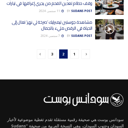
وقف حطام تعدين الفحم من يجري إغراقها في تيارات
SUDANS POST
BY
11 سبتمبر، 2024
مشاهدة جوستين تيمبرليك ‘صرخة لي نهر’ تعال إلى
الحياة في الرقص مليء بالجمال
SUDANS POST
BY
7 سبتمبر، 2024
3
2
1
سودانس بوست هي صحيفة رقمية مستقلة تقدم تغطية موضوعية لأخبار
السودان وجنوب السودان، وهي النسخة العربية من صحيفة “Sudans