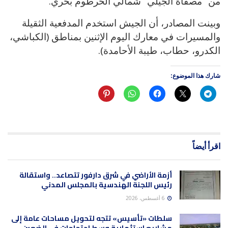
من “مصفاة الجيلي” شمالي الخرطوم بحري.
وبينت المصادر، أن الجيش استخدم المدفعية الثقيلة
والمسيرات في معارك اليوم الإثنين بمناطق (الكباشي،
الكدرو، حطاب، طيبة الأحامدة).
شارك هذا الموضوع:
اقرأ أيضاً
أزمة الأراضي في شرق دارفور تتصاعد.. واستقالة
رئيس اللجنة الهندسية بالمجلس المدني
6 أغسطس، 2026
سلطات «تأسيس» تتجه لتحويل مساحات عامة إلى
مشاريع استثمارية وسط احتجاجات في الضعين