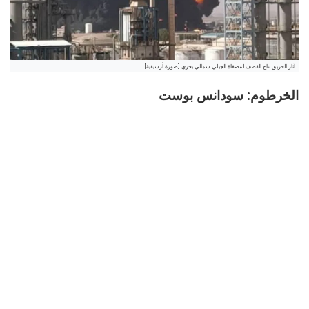
آثار الحريق نتاج القصف لمصفاة الجيلي شمالي بحري [صورة أرشيفية]
الخرطوم: سودانس بوست