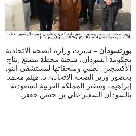
وزير الصحة د. هيثم محمد وسفير السعودية لدى السودان علي بن حسن خلال تسيير محطة
الأكسجين – بورتسودان الأربعاء 30 أكتوبر 2024م [سودانس بوست]
بورتسودان
– سيرت وزارة الصحة الاتحادية
بحكومة السودان، شحنة محطة مصنع إنتاج
الأكسجين الطبي وملحقاتها لمستشفى النو،
بحضور وزير الصحة الاتحادي د. هيثم محمد
إبراهيم، وسفير المملكة العربية السعودية
بالسودان السفير علي بن حسن جعفر.