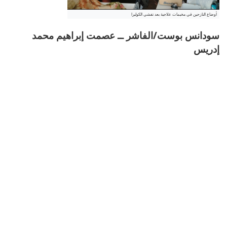
أوضاع النازحين في مخيمات علاجية بعد تفشي الكوليرا
سودانس بوست/الفاشر ــ عصمت إبراهيم محمد
إدريس