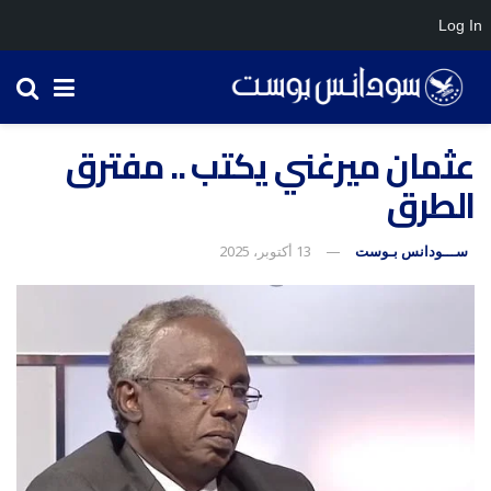
Log In
عثمان ميرغني يكتب .. مفترق
الطرق
ســـودانس بـوست
13 أكتوبر، 2025