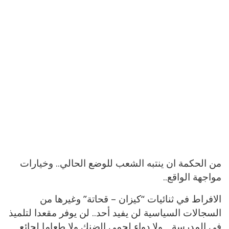
من الحكمة ان ينتبه الشعب للوضع الحالي.. وخيارات
مواجهة الواقع..
الافراط في ثنائيات “كيزان – قحاتة” وغيرها من
السجالات السياسية لن يفيد أحد.. لن يوفر مقعدا لتلميذ
في المدرسة .. ولا دواء لحمى الضنك ولا طعاما لجائع