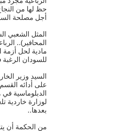
الرباعية مجرد مب
حظ لها من النجاح
أجل مصلحة السود
المثل الشعبي ال
المحافير).. الرب
مادية لحل أزمة ا
للسودان الرغبة ف
السيد وزير الخا
على أدائه القسم 
الدبلوماسية في 
لوزارة خاردية تل
بعدها..
من الحكمة أن يتر