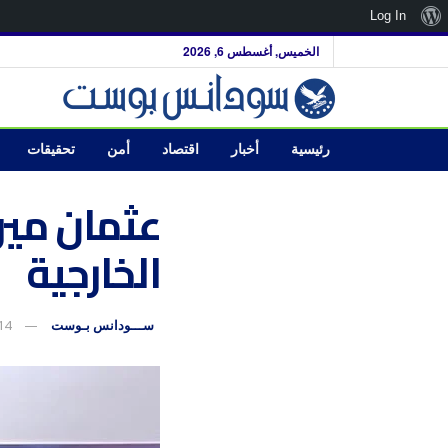
نبذة
Log In
عن
الخميس, أغسطس 6, 2026
ووردبريس
رئيسية
أخبار
اقتصاد
أمن
تحقيقات
عثمان مير
الخارجية
ســـودانس بـوست
14 نوفمبر، 5