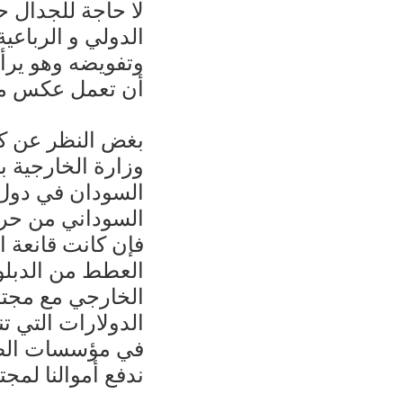
لا حاجة للجدال ح
الدولي و الرباعية
وتفويضه وهو يرأ
أن تعمل عكس ما 
بغض النظر عن كو
وزارة الخارجية ب
السودان في دول ا
السوداني من حر 
فإن كانت قانعة ا
العطط من الدبلوم
الخارجي مع مجتمع
الدولارات التي ت
في مؤسسات الصحة.
ندفع أموالنا لمج