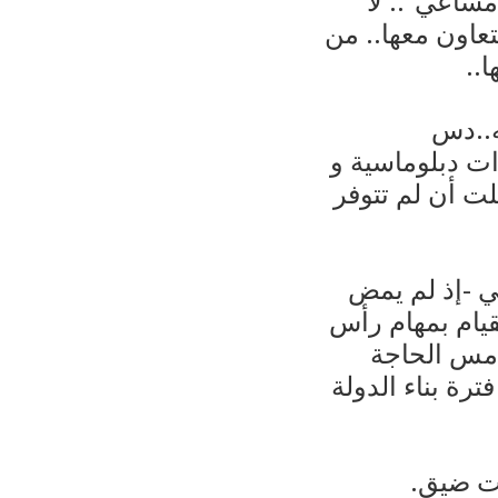
مساعي”.. لا
تعاون معها.. من
..
ه..دس
ات دبلوماسية و
ت أن لم تتوفر
 -إذ لم يمض
قيام بمهام رأس
أمس الحاجة
رة بناء الدولة
قت ضيق.