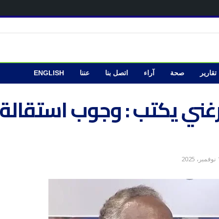
تقارير
صحة
آراء
اتصل بنا
عننا
ENGLISH
غني يكتب : وجوب استقالة و
202