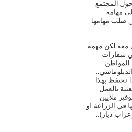
حول المجتمع
لى مهامه
ن صلب مهامها
 معه لكن مهمة
في سفارات
ا المواطن
لدبلوماسي..
ا نحتفظ بهذا
نية بالعمل
فير ملايين
ا في الزراعة او
راب ديار)..