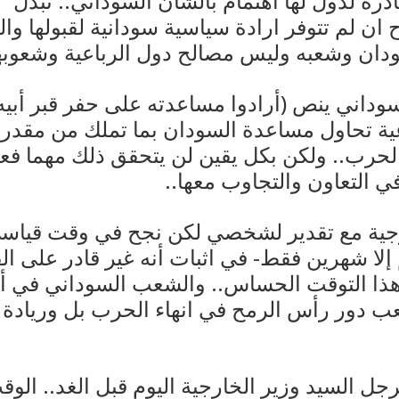
ادرة لدول لها اهتمام بالشأن السوداني.. تبذل “
 ان لم تتوفر ارادة سياسية سودانية لقبولها وال
ان وشعبه وليس مصالح دول الرباعية وشعوبها
سوداني ينص (أرادوا مساعدته على حفر قبر أبي
اعية تحاول مساعدة السودان بما تملك من مقدر
لحرب.. ولكن بكل يقين لن يتحقق ذلك مهما فعل
ي التعاون والتجاوب معها..
رجية مع تقدير لشخصي لكن نجح في وقت قياسي
إلا شهرين فقط- في اثبات أنه غير قادر على ال
هذا التوقت الحساس.. والشعب السوداني في 
عب دور رأس الرمح في انهاء الحرب بل وريادة فت
جل السيد وزير الخارجية اليوم قبل الغد.. الو