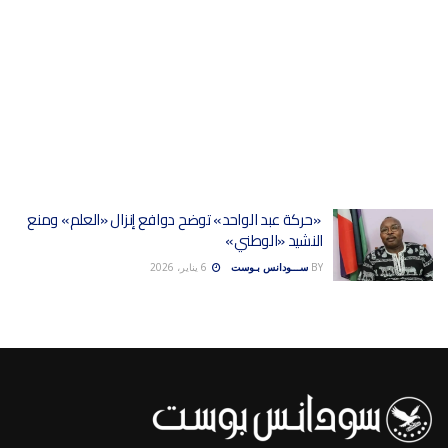
«حركة عبد الواحد» توضح دوافع إنزال «العلم» ومنع
النشيد «الوطني»
BY
ســـودانس بـوست
6 يناير، 2026