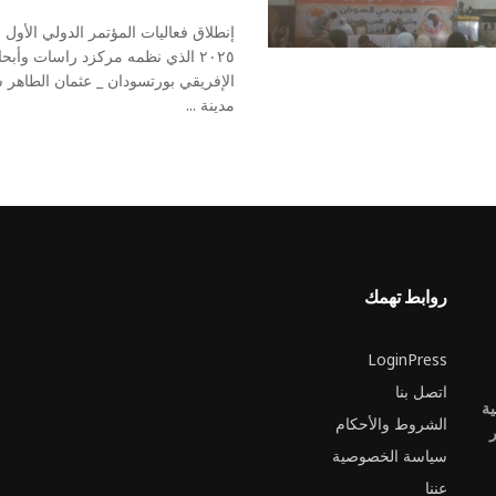
إنطلاق فعاليات المؤتمر الدولي الأول ل
٢٠٢٥ الذي نظمه مركزد راسات وأبح
الإفريقي بورتسودان _ عثمان الطاهر
مدينة ...
روابط تهمك
LoginPress
اتصل بنا
ية
الشروط والأحكام
ر
سياسة الخصوصية
عننا