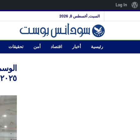
نبذة
Log In
عن
السبت, أغسطس 8, 2026
ووردبريس
رئيسية
أخبار
اقتصاد
أمن
تحقيقات
الوسم
٢٠٢٥ الذي نظمه مركزد راسات وأبحاث القرن الإفريقي