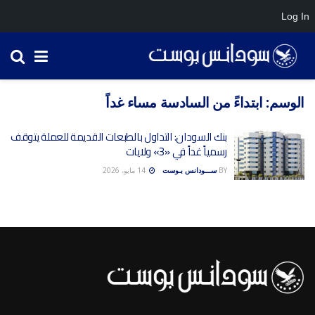
Log In
الوسم:
ابتداءً من السادسة مساء غداً
بنك السودان: التداول بالطبعات القديمة للعملة يتوقف
رسمياً غداً في «3» ولايات
BY
ســـودانس بـوست
14 مايو، 2026