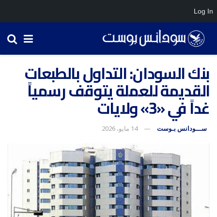
Log In
بنك السودان: التداول بالطبعات
القديمة للعملة يتوقف رسمياً
غداً في «3» ولايات
ســـودانس بـوست
14 مايو، 2026