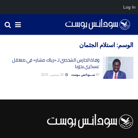
Log In
الوسم:
استلام الجثمان
وفاة الحارس الشخصي لـ «رياك مشار» في معتقل
عسكري بجوبا
BY
ســـودانس بـوست
20 سبتمبر، 2025