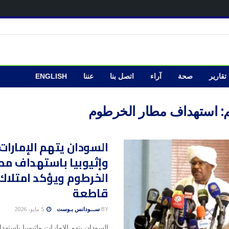
تقارير
صحة
آراء
اتصل بنا
عننا
ENGLISH
:
استهداف مطار الخرطوم
السودان يتهم الإمارات
وإثيوبيا باستهداف مط
الخرطوم ويؤكد امتلاك 
قاطعة
BY
ســـودانس بـوست
5 مايو، 2026
السودان يتهم الإمارات وإثيوبيا باسته