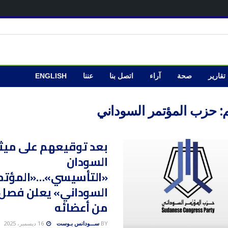
تقارير
صحة
آراء
اتصل بنا
عننا
ENGLISH
:
حزب المؤتمر السوداني
بعد توقيعهم على ميث
السودان
«التأسيسي»…«المؤتم
من أعضائه
BY
ســـودانس بـوست
16 ديسمبر، 2025