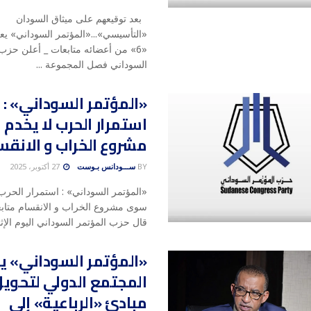
بعد توقيعهم على ميثاق السودان
«التأسيسي»...«المؤتمر السوداني» ي
«6» من أعضائه متابعات _ أعلن حزب
السوداني فصل المجموعة ...
«المؤتمر السوداني» :
استمرار الحرب لا يخد
مشروع الخراب و الانقس
BY
ســـودانس بـوست
27 أكتوبر، 2025
«المؤتمر السوداني» : استمرار الحرب 
سوى مشروع الخراب و الانقسام متابع
قال حزب المؤتمر السوداني اليوم الإثني
«المؤتمر السوداني» ي
المجتمع الدولي لتحوي
مبادئ «الرباعية» إلى