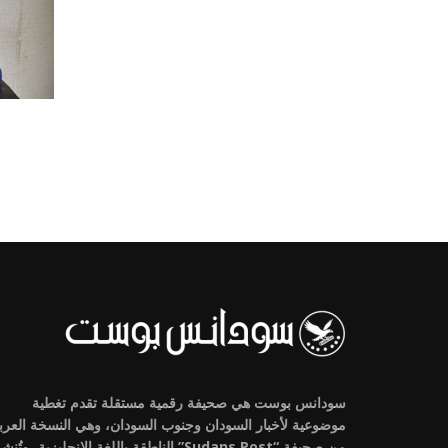
سودانس بوست هي صحيفة رقمية مستقلة تقدم تغطية
موضوعية لأخبار السودان وجنوب السودان، وهي النسخة العرب
من صحيفة “Sudans Post” الناطقة باللغة الإنجليزية، وتُنش