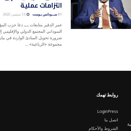
التزامات عملية
BY
ســـودانس بـوست
13 سبتمبر، 2025
عمر الدقير متابعات ــــ دعا حزب المؤ
السوداني المجتمع الدولي والإقليمي إ
ضرورة تحويل المبادئ الواردة في بيان
مجموعة «الرباعية» ...
روابط تهمك
LoginPress
اتصل بنا
ية
الشروط والأحكام
ر