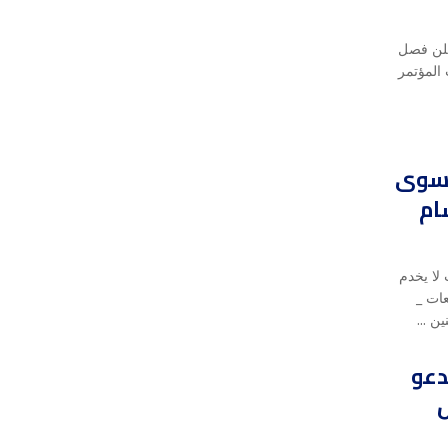
علن فصل
 المؤتمر
م سوى
ام
لا يخدم
ات _
ن ...
دعو
ل