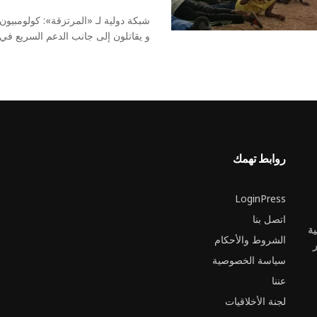
شبكة دولية لـ «المرتزقة»: كولومبيون
و يقاتلون إلى جانب الدعم السريع في
روابط تهمك
LoginPress
اتصل بنا
ية
الشروط والأحكام
ر
سياسة الخصوصية
عننا
لجنة الأخلاقيات