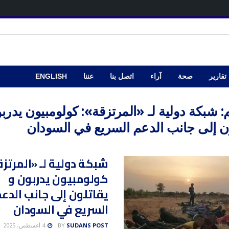
تقارير
صحة
آراء
اتصل بنا
عننا
ENGLISH
:
شبكة دولية لـ «المرتزقة»: كولومبيون يدرب
ون إلى جانب الدعم السريع في السودان
شبكة دولية لـ «المرتزق
كولومبيون يدربون و
يقاتلون إلى جانب الدع
السريع في السودان
SUDANS POST
BY
4 أغسطس، 2025