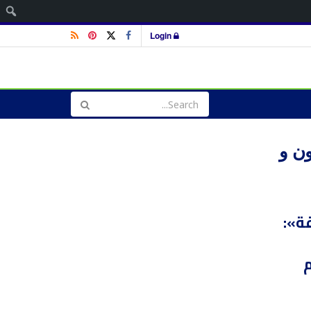
ا
Login
ون و
ة»:
م