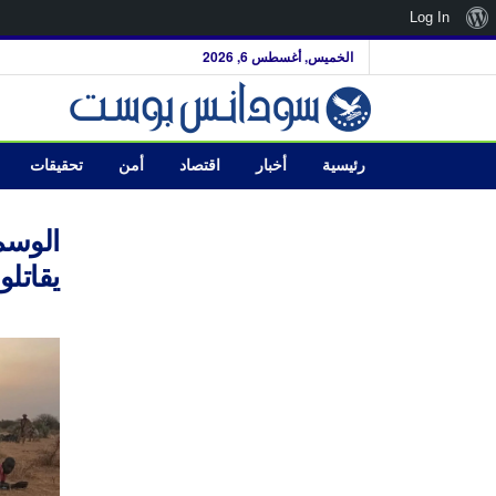
نبذة
Log In
عن
الخميس, أغسطس 6, 2026
ووردبريس
رئيسية
أخبار
اقتصاد
أمن
تحقيقات
الوسم
يقاتل