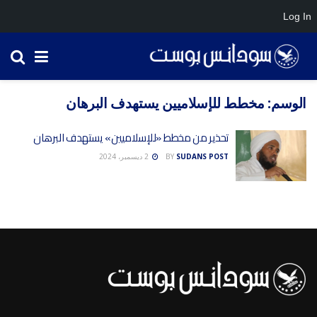
Log In
الوسم:
مخطط للإسلاميين يستهدف البرهان
تحذير من مخطط «للإسلاميين» يستهدف البرهان
SUDANS POST
BY
2 ديسمبر، 2024