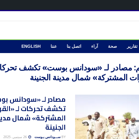
تقارير
صحة
آراء
اتصل بنا
عننا
ENGLISH
:
مصادر لـ «سودانس بوست» تكشف تحركات
ات المشتركة» شمال مدينة الجنينة
مصادر لـ «سودانس ب
تكشف تحركات لـ «القو
المشتركة» شمال مدين
الجنينة
BY
ســـودانس بـوست
26 سبتمبر، 2025