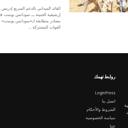
القائد الميداني بالدعم السريع إدريس
إرشيفية الجنينة ـــ سودانس بوست ق
مصادر متطابقة لـ«سودانس بوست» إ
القوات المشتركة ...
روابط تهمك
LoginPress
اتصل بنا
ية
الشروط والأحكام
ر
سياسة الخصوصية
عننا