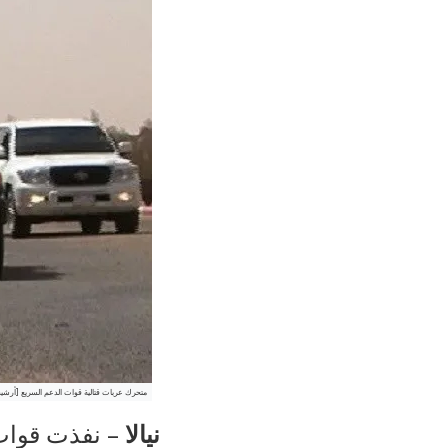
متحرك عربات قتالية قوات الدعم السريع [أرشيف
نيالا
– نفذت قوات 