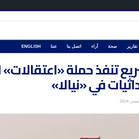
تقارير
صحة
آراء
اتصل بنا
عننا
ENGLISH
ريع تنفذ حملة «اعتقالات»
اثيات في «نيالا»