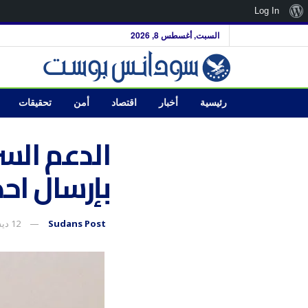
نبذة
Log In
عن
السبت, أغسطس 8, 2026
ووردبريس
رئيسية
أخبار
اقتصاد
أمن
تحقيقات
الدعم الس
بإرسال احد
Sudans Post
12 ديسمبر، 2024