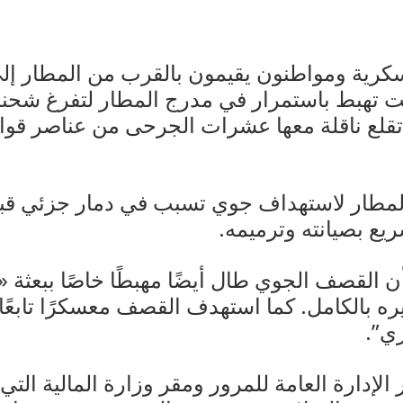
رية ومواطنون يقيمون بالقرب من المطار إلى
 تهبط باستمرار في مدرج المطار لتفرغ شحن
 تقلع ناقلة معها عشرات الجرحى من عناصر قو
لمطار لاستهداف جوي تسبب في دمار جزئي قبل
يع بصيانته وترميمه.
القصف الجوي طال أيضًا مهبطًا خاصًا ببعثة «ال
ره بالكامل. كما استهدف القصف معسكرًا تابعً
ي”.
إدارة العامة للمرور ومقر وزارة المالية الت