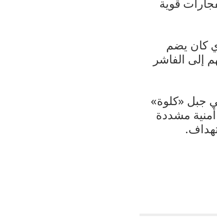
جارات قوية
ي كان يضم
م إلى الفاشر
ي جبل «كلوة»
منية مشددة
هداف.