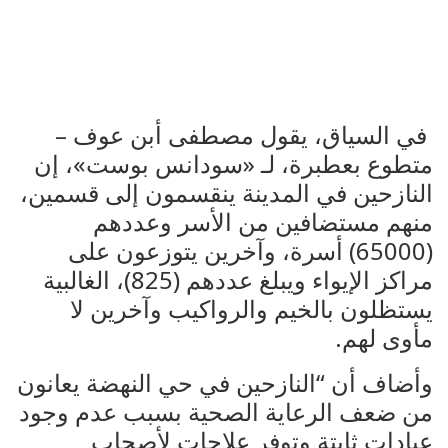
في السياق، يقول مصطفى أبن عوف –
متطوع بعطبرة، لـ «سودانس بوست»، إن
النازحين في المدينة ينقسمون إلى قسمين،
منهم مستضافين من الأسر وعددهم
(65000) أسرة، وآخرين يتوزعون على
مراكز الإيواء ويبلغ عددهم (825)، الغالبية
يستظلون بالخيم والرواكيب وآخرين لا
مأوى لهم.
وأضاف أن “النازحين في حي النهضة يعانون
من ضعف الرعاية الصحية بسبب عدم وجود
عيادات ثابتة وتوفر علاجات لأصحاب