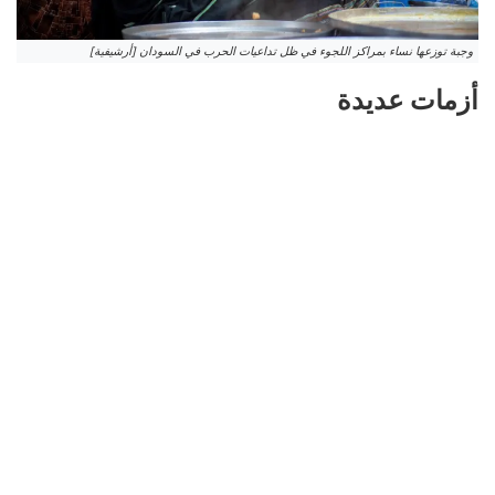
وجبة توزعها نساء بمراكز اللجوء في ظل تداعيات الحرب في السودان [أرشيفية]
أزمات عديدة