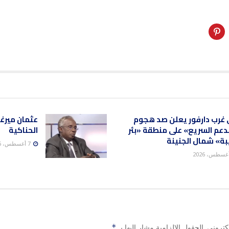
 غرب دارفور يعلن صد هجوم
عثمان ميرغ
لدعم السريع» على منطقة «بئر
الحناكية
ة» شمال الجنينة
7 أغسطس، 2026
كتروني.
الحقول الإلزامية مشار إليها بـ
*