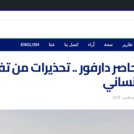
تقارير
صحة
آراء
اتصل بنا
عننا
ENGLISH
حاصر دارفور .. تحذيرات من ت
نساني