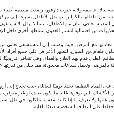
نيالا، عاصمة ولاية جنوب دارفور، رصدت منظمة أطباء بلا ح
سة من أطفالها بالكوليرا. تم نقل الأطفال بسرعة إلى مركز ا
مدينة. تعافى اثنان من الأطفال، بينما لا يزال ثلاثة يتلقو
حذيرات من احتمالية انتشار العدوى لمناطق أخرى داخل الإق
 معاناتها مع المرض، حيث وصلت إلى المستشفى تعاني من
ناول طعام من السوق، لتظهر الأعراض على جميع أفراد الأسر
قم الطبي قدم لهم العلاج والغذاء، وهي تتعافى تدريجيًا. ل
ة بالمرضى وتعمل لساعات محدودة، مما يقلل من قدرتها ع
ى المياه النظيفة تحديًا يوميًا للعائلة، حيث تحتاج إلى أرب
الأكشاك التي توفرها غالبًا ما تكون بعيدة أو غير متوفرة
ن غليها ولا تعرف ما إذا كانت معقمة بالكلور، في ظل استمر
حفاظ على النظافة الشخصية صعبًا للغاية.