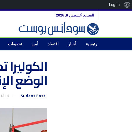
نبذة
Log In
عن
السبت, أغسطس 8, 2026
ووردبريس
رئيسية
أخبار
اقتصاد
أمن
تحقيقات
الكوليرا ت
الوضع الإ
Sudans Post
16 أغسطس، 2025