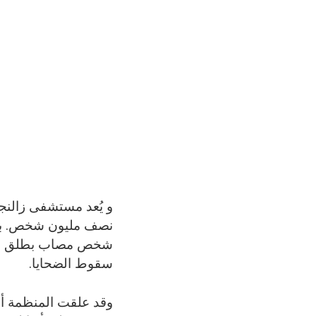
و يُعد مستشفى زالنجي
نصف مليون شخص. بدأ
شخص مصاب بطلق ناري إ
سقوط الضحايا.
وقد علقت المنظمة أن