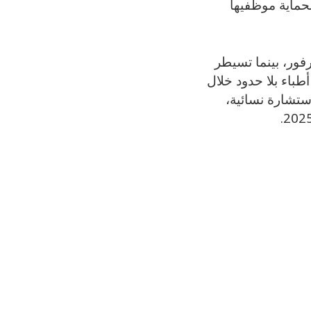
حماية موظفيها
ور، بينما تسيطر
طباء بلا حدود خلال
طس الحالي خدمات حيوية شملت علاج 162 مريضًا بالكوليرا، و1500 استشارة نسائية،