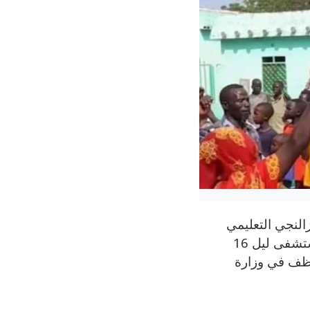
لنجي التعليمي
بولاية وسط دارفور غربي السودان، وذلك إثر هجوم مسلح وعنيف وقع داخل المستشفى ليل 16
ظف في وزارة