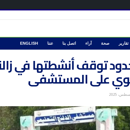
تقارير
صحة
آراء
اتصل بنا
عننا
ENGLISH
 حدود توقف أنشطتها في زال
وي على المستشفى