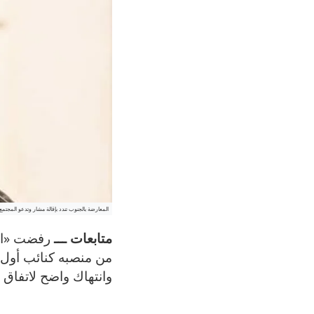
المعارضة بالجنوب تندد بإقالة مشار وتدعو المجتمع
متابعات ـــ
رفضت «الحر
من منصبه كنائب أول 
وانتهاك واضح لاتفاق ا