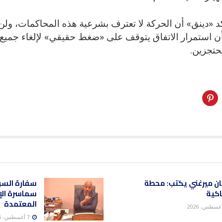
د «دينق» أن الحركة لا تعترف بشرعية هذه المحاكمات، ول
 أن استمرار الاتفاق يتوقف على «ضغط حقيقي» لإلغاء جميع ا
حتجزين.
ن ميرغني يكتب: محطة
سفارة السود
اكية
سماسرة الإ
المعتمدة
7 أغسطس، 2026