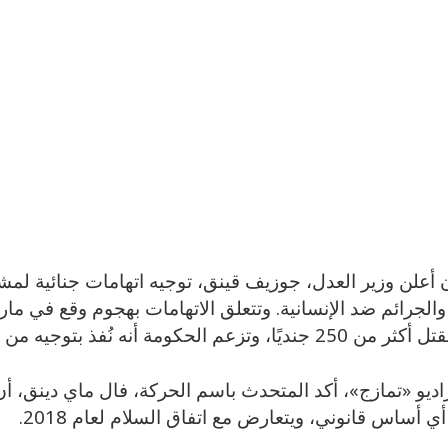
 أعلن وزير العدل، جوزيف قينق، توجيه اتهامات جنائية لمش
والجرائم ضد الإنسانية. وتتعلق الاتهامات بهجوم وقع في م
حكومة أنه نُفذ بتوجيه من مشار.
و «تمازج»، أكد المتحدث باسم الحركة، فال ماي دينق، أن ق
ي أساس قانوني، ويتعارض مع اتفاق السلام لعام 2018.