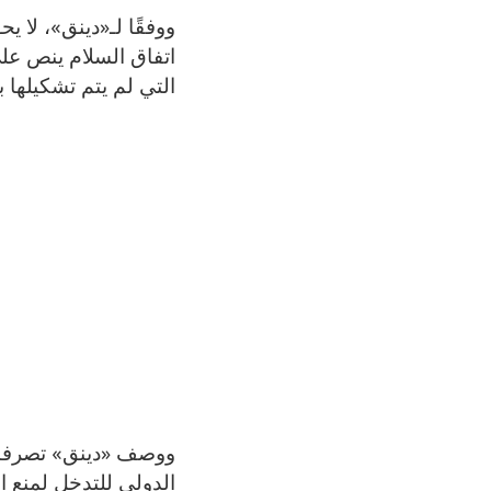
ووفقًا لـ«دينق»، لا 
اتفاق السلام ينص عل
التي لم يتم تشكيلها ب
ووصف «دينق» تصرفات ال
الدولي للتدخل لمنع ان