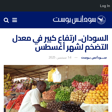
Log In
السودان.. ارتفاع كبير في معدل
التضخم لشهر أغسطس
ســـودانس بـوست
14 سبتمبر، 2025