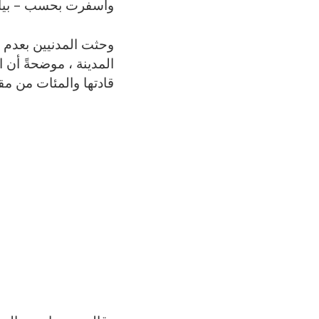
واسفرت بحسب – بيانها
وحثت المدنيين بعدم ت
المدينة ، موضحةً أن 
قادتها والمئات من مقات