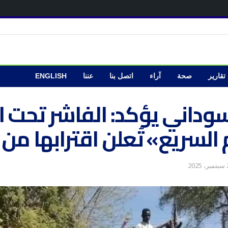
تقارير
صحة
آراء
اتصل بنا
عننا
ENGLISH
وداني يؤكد: الفاشر تحت 
م السريع» تُعلن اقترابها من
202