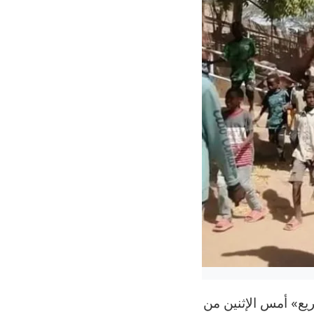
يع» أمس الإثنين من