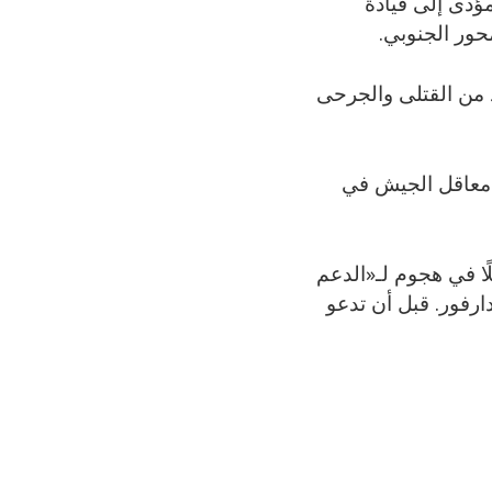
ؤدى إلى قيادة
من القتلى والجرحى
 معاقل الجيش في
الأمم المتحدة للطفولة «يونيسف» الإثنين مقتل «11» طفلًا في هجوم لـ«الدعم
رفور. قبل أن تدعو