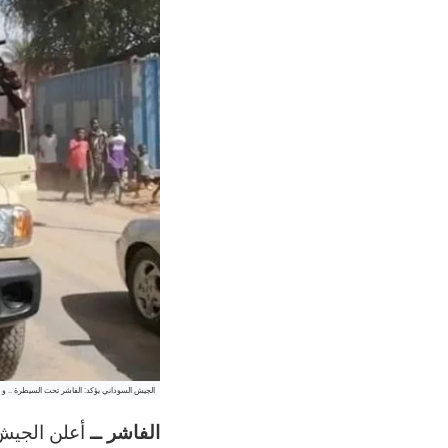
الجيش السوداني يؤكد: الفاشر تحت السيطرة .. و «ا
الفاشر ــ
أعلن الجيش 