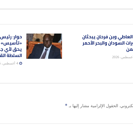
العاطي وبن فرحان يبحثان
حوار: رئيس
ات السودان والبحر الأحمر
«تأسيس» إد
من
يحق لأي جه
السلطة الق
4 أغسطس، 2026
كتروني.
الحقول الإلزامية مشار إليها بـ
*