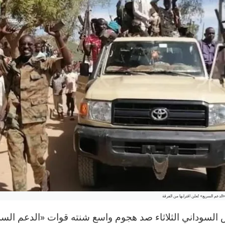
لدعم السريع» تُعلن اقترابها من الفرقة
السوداني الثلاثاء صد هجوم واسع شنته قوات «الدعم السر