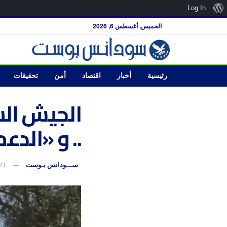
نبذة
Log In
عن
الخميس, أغسطس 6, 2026
ووردبريس
رئيسية
أخبار
اقتصاد
أمن
تحقيقات
الجيش الس
.. و «الدع
ســـودانس بـوست
23 سبتمبر، 5