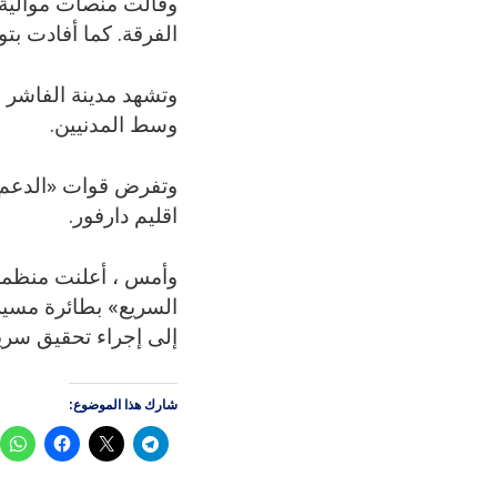
وقالت منصات موالية ل
الفرقة. كما أفادت بتوغل المجموعة الـ«146» التاب
وتشهد مدينة الفاشر
وسط المدنيين.
وتفرض قوات «الدعم ا
اقليم دارفور.
السريع» بطائرة مسير
إلى إجراء تحقيق سري
شارك هذا الموضوع: