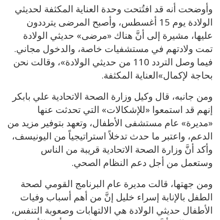
وأوضحت أنه قد افتُتحت وحدة العناية المكثفة لحديثي
الولادة يوم 15 أغسطس، وأصبح المرضى يترددون
عليها، مشيرة إلى أنَّ هناك «مرضى» حديثي الولادة
تمت ولادتهم في مستشفيات خاصة، والدخول مجاني.
فيما وصل التردد 110 من حديثي الولادة»، وقالت نحن
بحاجة لإكمال»العناية المكثفة.
ومن جانبه، قال وكيل وزارة الصحة الاتحادية علي بابكر
إنهم قد استمعوا «للإشكالات» التي تحدثت عنها
«مديرة» عام مستشفى الأطفال، وتعهد بتوفير مزيد من
الدعم، واعتبر ما حدث تدخلاً استراتيجياً من اليونيسف،
وأكد أنَّ وزارة الصحة الاتحادية قريبة من الناس
وستعمل من أجل دعم النظام الصحي.
ومن جهتها، قالت مديرة عام البرنامج القومي لصحة
الطفل بالإنابة إسراء خليل إنَّ من أهم أسباب وفيات
الأطفال حديثي الولادة هي الالتهابات وصعوبة التنفس،