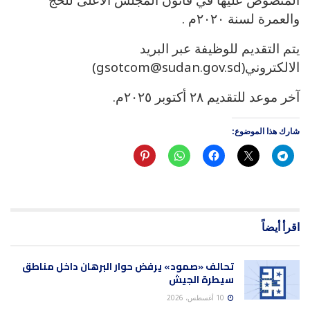
والعمرة لسنة ٢٠٢٠م .
يتم التقديم للوظيفة عبر البريد
الالكتروني(gsotcom@sudan.gov.sd)
آخر موعد للتقديم ٢٨ أكتوبر ٢٠٢٥م.
شارك هذا الموضوع:
اقرأ أيضاً
تحالف «صمود» يرفض حوار البرهان داخل مناطق
سيطرة الجيش
10 أغسطس، 2026