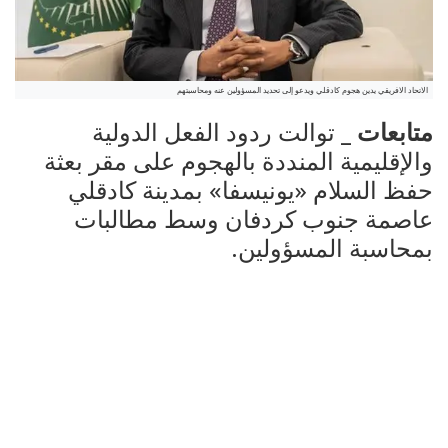
الاتحاد الافريقي يدين هجوم كادقلي ويدعو إلى تحديد المسؤولين عنه ومحاسبتهم
متابعات _
توالت ردود الفعل الدولية
والإقليمية المنددة بالهجوم على مقر بعثة
حفظ السلام «يونيسفا» بمدينة كادقلي
عاصمة جنوب كردفان وسط مطالبات
بمحاسبة المسؤولين.