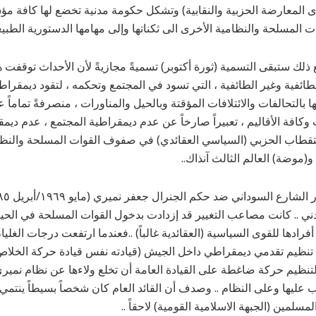
ى المعارضة الحزبية والنقابية) وتشكل حكومة مدنية تخضع لها كافة مؤ
 المسلحة والنظامية الأخرى الى ثكناتها وإلى مهامها الدستورية الطبيعي
ع ذلك ستبقى التسمية (ثورة أكتوبر) تسميةً مجازيةً لأن الأحداث توقفت
 الطائفية وغير الطائفية ، التي تسود في المجتمع وتحكمه ، لتقود ديمقر
ها بالتحالفات والائتلافات المؤقتة وبالحيل والمناورات ، منصرفةً تماماً
كافة الأقاليم ، تعبيراً صارخاً عن عدم ديمقراطية المجتمع ، عدم ديمق
ستقطاب الحزبي (السياسي العقائدي) في صفوف القوات المسلحة والنظا
(موضة) العالم الثالث آنذاك..
دني .. كانت مصاعب التغيير قد إزدادت بدخول القوات المسلحة في الحيا
فرادها للقوى السياسية (العقائدية غالباً) ..فعندما ارتفعت درجات الغلي
 تنظيم تقدمي ديمقراطي داخل الجيش (قيادته نفس قيادة حركة الخلاص
، قاد هذا التنظيم حركة ضاغطة على القيادة العامة أن تخلع ولاءها عن نظام 
اب عليها وعلى النظام .. وصدف أن القائد العام كان شخصاً بسيطاً ينتم
لمسلمين (الجبهة الاسلامية القومية) لاحقاً ..