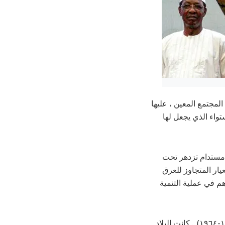
مجتمع المعين ، عليها
ستواء الذي يجعل لها
ي مستدام تزدهر تحت
يار المتجاوز للعرق
أهم في عملية التنمية
في اكتوبر ١٩٦٤ ثار شعب السودان ضد الحكم العسكري الأول بقيادة الجنرال ابراهيم عبود (١٩٥٨-١٩٦٤) .. كانت البلاد