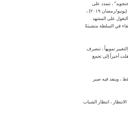
نجويد” ، تتمدد على
المشهد ، منها من هو متورط في مقتلة أهالي دارفور ، ومن هو متورط في مجزرة فض الاعتصام (يونيو/رمضان ٢٠١٩) ،
 التغول على المشهد
قاء في السلطة متشبثةً
تغيير تمويهاً ، تنصرف
لت أخيراً إلى تجمع
ط ، وينفد فيه صبر
لانتظار ، انتظار الشباب