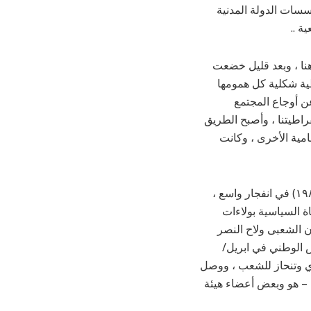
سسات الدولة المدنية
ة ..
 هنا ، وبعد قليل خضعت
اطية شكلية كل همومها
 عن أوجاع المجتمع
راطيتنا ، وأصبح الطريق
مية الأخرى ، وكانت
في مارس/أبريل ١٩٨٥ ثار الشارع السوداني ضد حكم الجنرال جعفر نميري (مايو ١٩٦٩/أبريل ١٩٨٥) في انفجار واسع ،
ة السياسية بولاءات
ان الشعبى ولاح النصر
 الوطني في ابريل/
نميري وتنحاز للشعب ، ووصل
ي – هو وبعض أعضاء هيئة