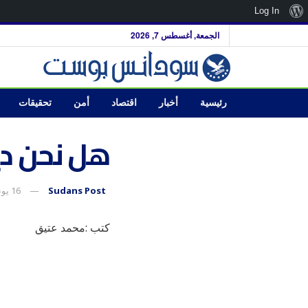
نبذة
Log In
عن
الجمعة, أغسطس 7, 2026
ووردبريس
رئيسية
أخبار
اقتصاد
أمن
تحقيقات
هل نحن د
Sudans Post
16 يونيو، 2020
كتب :محمد عتيق