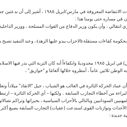
ودونما تفصيل لتطور أحداث الانتفاضة المعروفة في مارس/اب
ن في مساره حتى يومنا هذا :
انتقالي ، وأن يكون وزير الدفاع من القوات المسلحة ، ووزير الداخلي
بحكومة كفاءات مستقلة (الاحزاب يبدو عليها الزهد) ، وعند التنفيذ تصبح
يكفي التحول (الديمقراطي) في ابريل ١٩٨٥ محدوديةً وانكفاءاً أنه كان التربة التي بذر
لجديد في ديسمبر ٢٠١٨ أن عماد الحركة الثائرة في الغالب هو الشباب ، جيل “الانقاذ” ميلاداً 
البراءة من أخطاء التجارب السابقة .. ولكنها – أي الحركة الثائرة – ارت
ر أن تطور الأحداث وتوازنات القوى استدعت (عقبات) التجارب السابقة بصيغ أكث
 جديدة :