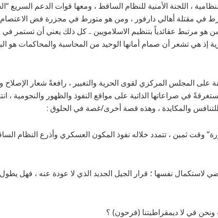
نظامية ، اللجنة الأمنية للنظام الساقط ، ومعها قوات الدعم السريع “الج
ن هو مرتبط عقائدياً بتنظيم الاسلامويين .. كل ذلك يعني أن تستمر في
ية إذ هي تشعر أن صمام أمانها الوحيد من المحاسبة والمحاكمات هو الب
ة على المجلس المركزي لقوى الحرية والتغيير ، رافعةً شعار الإصلاح وال
تغرقةً في صراعاتها الذاتية على مواقع النفوذ والظهور والنجومية ، انتق
للتنافس والمكايدة ، وهذه قصة أخرى/غصة في الحلوق :
رة” وقت ثمين ، تتمدد خلاله نفوذ المكون العسكري وأذرع النظام الساق
ضي لاستكمال نفسها ؛ قرار الجيل الجديد الذي لا عودة عنه ، فهل يطول ا
نحن في لا ديمقراطيتنا (فرحون) ؟