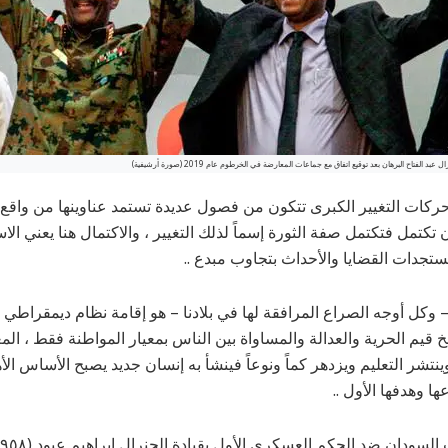
لفتاح البرهان بعد توقيع اتفاق مع جماعات المعارضة في الخرطوم عام 2019 (صورة أرشيفية)
ات التغيير الكبرى تتكون من فصول عديدة تستمد عناوينها من واقع ال
أن تكتمل فتكتمل صفة الثورة إسماً لذلك التغيير ، والاكتمال هنا يعني الا
تجدات القضايا والأحداث بتجاوب مبدع ..
– وكل أوجه الصراع المرافقة لها في بلادنا – هو إقامة نظام ديمقراط
 قيم الحرية والعدالة والمساواة بين الناس بمعيار المواطنة فقط ، المع
 وينتشر التعليم ويزدهر كماً ونوعاً فينشأ به إنسان جديد يصبح الأساس ال
ها وهدفها الأول ..