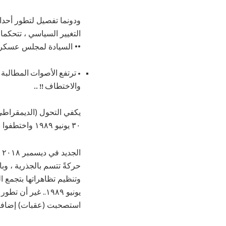
التغيير السياسي ، تتحكما
•• السيادة لمجلس عسكري 
• ترتفع الأصوات المطالبة 
والاختطاف !! ..
٣٠ يونيو ١٩٨٩ واختطفوا به الوطن ثلاثين عاماً ، أمطروه خلالها ألغامًا و “خوازيق” ..
ا
حركةً تتسم بالجذرية ، وب
يونيو ١٩٨٩.. غي
استصحبت (عقبات) إضافية