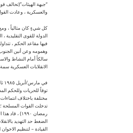
“جبهة الهيئات”(تحالف قو
والعسكرية ، وعادت القوات
كل شيءٍ كان مثالياً ، وم
الدولة للقوى التقليدية ،
فيها مقاعد الحكم ، تتداول
وهمومه وعن أنين الجنوب و
سالكاً أمام النشاط والا
الانقلابات العسكرية سمة و
توقاً للحريات وللحكم الم
مختلفة باختلاف انتماءات أ
تدخلت القوات المسلحة ؛
رمضان ١٩٩٠) 
الضغط حد التهديد بالانقل
القيادة – لتنظيم الاخوان ا