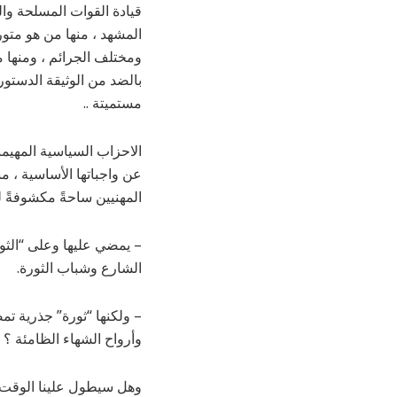
قيادة القوات المسلحة وال
ومختلف الجرائم ، ومنها م
بالضد من الوثيقة الدستور
مستميتة ..
الاحزاب السياسية المهيمن
عن واجباتها الأساسية ، مس
المهنيين ساحةً مكشوفةً 
– يمضي عليها وعلى “الثو
الشارع وشباب الثورة.
– ولكنها “ثورة” جذرية تم
وأرواح الشهاء الظامئة ؟
وهل سيطول علينا الوقت و