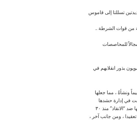
ريل ١٩٨٥ ، أشير إلى أن بدعتين جديدتين تسللتا إلى قاموس
ة من قوات الشرطة ..
 مجالاً للمحاصصات
 فيها الاسلامويون بذور انقلابهم في
وتعليماً ونشأةً ، مما جعلها
بطت في إدارة حشدها
وتنظيم تظاهراتها بتجمع المهنيين السودانيين وبالتالي بالأحزاب السياسية ، بخبراتها وتراكم نضالاتها ضد “الانقاذ” منذ ٣٠
ر تعقيدا ، ومن جانب آخر ،