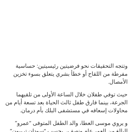
وتتجه التحقيقات نحو فرضيتين رئيسيتين: حساسية
مفرطة من اللقاح أو خطأ بشري يتعلق بسوء تخزين
الأمصال.
حيث توفي طفلان خلال الساعة الأولى من تلقيهما
الجرعة، بينما فارق طفل ثالث الحياة بعد تسعة أيام من
محاولات إسعافه في مستشفى البلك بأم درمان.
و يروي موسى العطا، والد الطفل المتوفى “عمرو”
البالغ من العمر عام ونصف، بحسب “سودان تربيون”