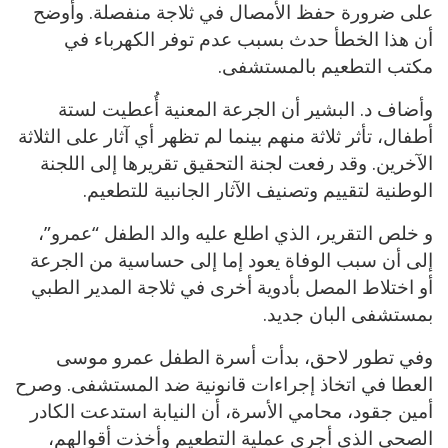
على ضرورة حفظ الأمصال في ثلاجة منفصلة. وأوضح
أن هذا الخطأ حدث بسبب عدم توفر الكهرباء في
مكتب التطعيم بالمستشفى.
وأضاف د. البشير أن الجرعة المعنية أُعطيت لستة
أطفال، تأثر ثلاثة منهم بينما لم تظهر أي آثار على الثلاثة
الآخرين. وقد رفعت لجنة التحقيق تقريرها إلى اللجنة
الوطنية لتقييم وتصنيف الآثار الجانبية للتطعيم.
و خلص التقرير، الذي اطلع عليه والد الطفل “عمرو”،
إلى أن سبب الوفاة يعود إما إلى حساسية من الجرعة
أو اختلاط المصل بأدوية أخرى في ثلاجة المدير الطبي
بمستشفى البان جديد.
وفي تطور لاحق، بدأت أسرة الطفل عمرو موسى
العطا في اتخاذ إجراءات قانونية ضد المستشفى. وصرح
أمين جقود، محامي الأسرة، أن النيابة استدعت الكادر
الصحي الذي أجرى عملية التطعيم وأخذت أقوالهم،