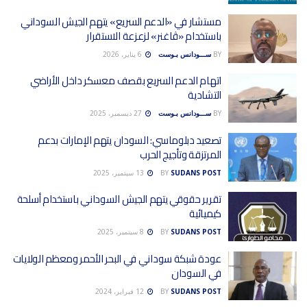
مستشار في «الدعم السريع» يتهم الجيش السوداني
باستخدام «ڤاغنر» لزعزعة الاستقرار
BY
ســـودانس بـوست
6 يناير، 2026
اتهام الدعم السريع بقصف معسكر داخل الأراضي
التشادية
BY
ســـودانس بـوست
27 ديسمبر، 2025
تصعيد دبلوماسي: السودان يتهم الإمارات بدعم
المرتزقة وتأجيج الحرب
SUDANS POST
BY
13 سبتمبر، 2025
تقرير حقوقي يتهم الجيش السوداني باستخدام أسلحة
كيميائية
SUDANS POST
BY
8 سبتمبر، 2025
عودة شبكة سوداني في البحر الأحمر ومعظم الولايات
في السودان
SUDANS POST
BY
12 فبراير، 2024